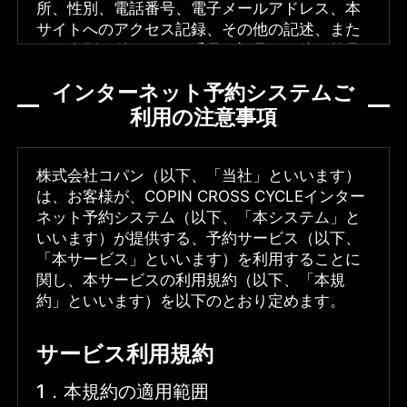
所、性別、電話番号、電子メールアドレス、本
サイトへのアクセス記録、その他の記述、また
は個人別に付けられた番号、記号その他の符号
などの個人を識別できる情報をいいます。さら
インターネット予約システムご
に、当該情報だけでは識別できないが、他の情
利用の注意事項
報と容易に照合することができ、それによって
当該個人を識別することができる情報も含みま
す。
株式会社コパン（以下、「当社」といいます）
は、お客様が、COPIN CROSS CYCLEインター
2．個人情報利用目的の特定
ネット予約システム（以下、「本システム」と
本サイトの一部のページでは、お客様のご要望
いいます）が提供する、予約サービス（以下、
に即したサービス提供を目的として、個人情報
「本サービス」といいます）を利用することに
をお伺いする場合がございます。
関し、本サービスの利用規約（以下、「本規
当社では、お客様からお預かりした個人情報
約」といいます）を以下のとおり定めます。
を、あらかじめその明示した目的、趣旨の達成
に必要と考えられる範囲においてのみ収集およ
サービス利用規約
び利用させていただきます。利用目的について
は、当社が以下に定める「利用目的の特定化」
1．本規約の適用範囲
をご覧ください。